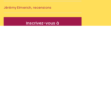
Jérémy Elmerich, recensions
Inscrivez-vous à
notre infolettre
Partenaires
Société québécoise de science politique
(SQSP)
Conseil de recherches en sciences humaines
du Canada (CRSH)
Érudit