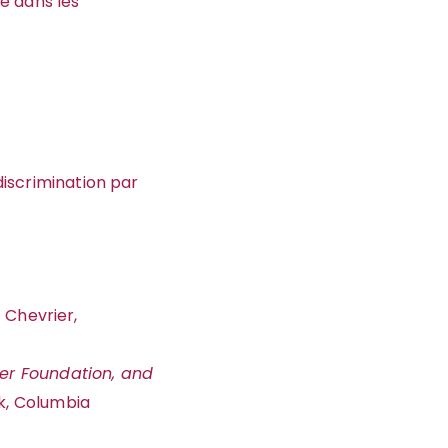
e dans les
 discrimination par
 Chevrier,
ller Foundation, and
rk, Columbia