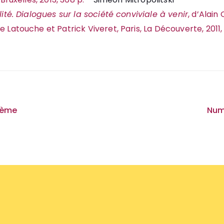
lité. Dialogues sur la société conviviale à venir
, d’Alain 
 Latouche et Patrick Viveret, Paris, La Découverte, 2011, 
on
hème
Num