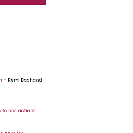
on
– Rémi Bachand
mple des actions