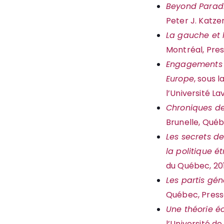
Beyond Paradig
Peter J. Katze
La gauche et l
Montréal, Pres
Engagements c
Europe
, sous 
l’Université Lav
Chroniques d
Brunelle, Québe
Les secrets d
la politique é
du Québec, 2012
Les partis gén
Québec, Presses
Une théorie 
l’Université de