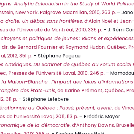
ms: Analytic Eclecticism in the Study of World Politics
nstein, New York, Palgrave Macmillan, 2010, 263 p.
– Jano
a droite. Un débat sans frontières
, d’Alain Noël et Jean
ses de l’Université de Montréal, 2010, 335 p.
– J. Rémi C
itoyens et politiques de jeunes
:
Bilans et expérience
la dir. de Bernard Fournier et Raymond Hudon, Québec, P
al, 2012, 351 p.
– Stéphane Pageau
es Amériques. Du Sommet de Québec au Forum social 
c, Presses de l’Université Laval, 2010, 246 p.
– Mamadou 
e la Maison-Blanche
:
l’impact des fuites d’informations 
trangère des États-Unis
, de Karine Prémont, Québec, Pre
, 311 p.
– Stéphane Lefebvre
érationnels au Québec : Passé, présent, avenir
, de Vinc
 de l’Université Laval, 2011, 113 p.
– Frédéric Mayer
économique de la démocratie
, d’Anthony Downs, Bruxelle
 Bruxelles, 2013, 368 p.
– Siméon Mitropolitski