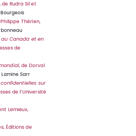
, de Rudra Sil et
 Bourgeois
-Philippe Thérien,
arbonneau
s au Canada et en
resses de
mondial
, de Dorval
Lamine Sarr
confidentielles sur
sses de l’Université
ent Lemieux,
s, Éditions de