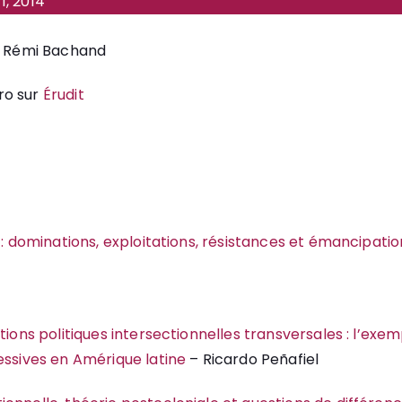
1, 2014
de Rémi Bachand
ro sur
Érudit
é : dominations, exploitations, résistances et émancipati
tions politiques intersectionnelles transversales : l’exe
essives en Amérique latine
– Ricardo Peñafiel