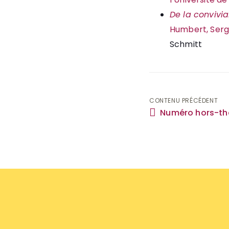
De la convivia
Humbert, Serge
Schmitt
Navigati
CONTENU PRÉCÉDENT
Numéro hors-t
de
l'article