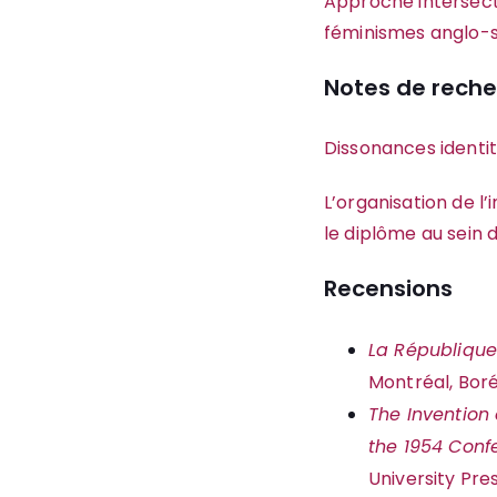
Approche intersecti
féminismes anglo-
Notes de rech
Dissonances identi
L’organisation de l’
le diplôme au sein 
Recensions
La Républiqu
Montréal, Boré
The Invention 
the 1954 Conf
University Pres