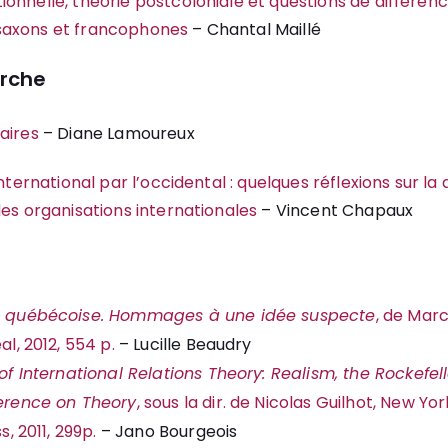
onnelle, théorie postcoloniale et questions de différenc
saxons et francophones
– Chantal Maillé
erche
taires
– Diane Lamoureux
international par l’occidental : quelques réflexions sur la
des organisations internationales
– Vincent Chapaux
e québécoise. Hommages à une idée suspecte
, de Marc
al, 2012, 554 p.
– Lucille Beaudry
of International Relations Theory: Realism, the Rockefe
erence on Theory
, sous la dir. de Nicolas Guilhot, New Yo
s, 2011, 299p.
– Jano Bourgeois