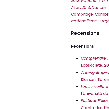
2012,
Nationalism, 
Azar, 2013,
Nations 
Cambridge, Cambridg
Nationalisms : Orga
Recensions
Recensions
Comprendre l’É
Ecosociété, 20
Joining Empir
Klassen, Toron
Les surveillan
l’Université de
Political Phil
Cambridge Univ