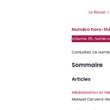
Site de la revue Politique et Sociétés
La Revue
MARS 24, 2016
Numéro hors-t
Volume 35, numéro 
Consultez ce numé
Sommaire
Articles
Médiatisation et hi
Manuel Cervera-Ma