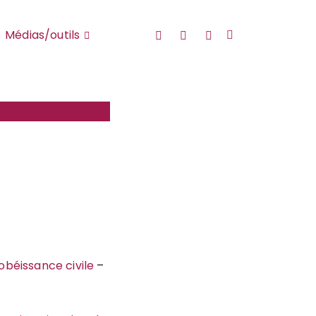
YouTube
Twitter
FaceBook
Médias/outils
sobéissance civile
–