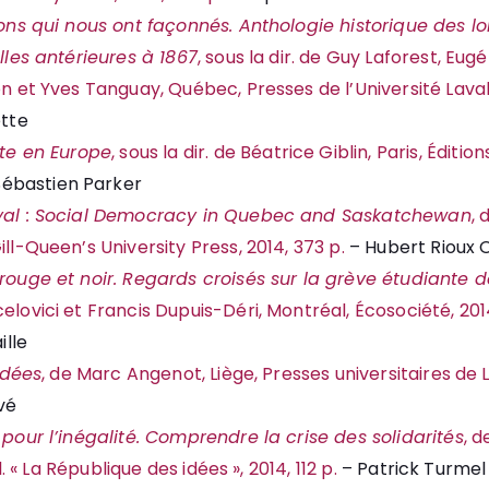
ons qui nous ont façonnés. Anthologie historique des lo
lles antérieures à 1867
, sous la dir. de Guy Laforest, Eugé
n et Yves Tanguay, Québec, Presses de l’Université Laval
ette
ite en Europe
, sous la dir. de Béatrice Giblin, Paris, Éditi
Sébastien Parker
yal : Social Democracy in Quebec and Saskatchewan
,
ll-Queen’s University Press, 2014, 373 p.
– Hubert Rioux 
ouge et noir. Regards croisés sur la grève étudiante d
lovici et Francis Dupuis-Déri, Montréal, Écosociété, 201
ille
idées
, de Marc Angenot, Liège, Presses universitaires de L
vé
pour l’inégalité. Comprendre la crise des solidarités
, 
ll. « La République des idées », 2014, 112 p.
– Patrick Turmel