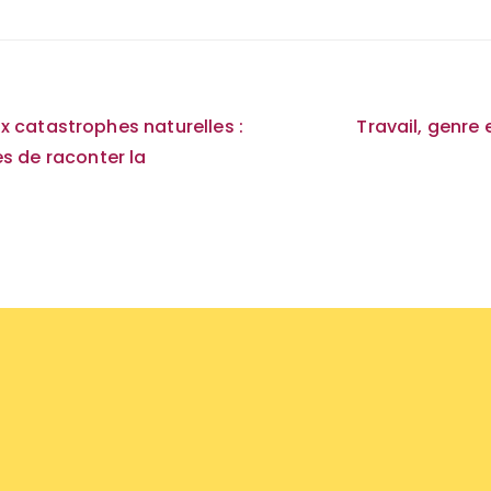
on
 catastrophes naturelles :
Travail, genre 
es de raconter la