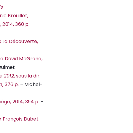
is
nie Brouillet,
, 2014, 360 p.
–
ons La Découverte,
 de David McGrane,
Ouimet
e 2012
, sous la dir.
4, 376 p.
– Michel-
iège, 2014, 394 p.
–
de François Dubet,