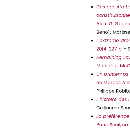
Ces constituti
constitutionne
Alain G. Gagno
Benoît Moriss
L’extrême dro
2014, 227 p.
– 
Remaining Lo
Montréal, McGi
Un printemps r
de Marcos Ance
Philippe Robita
L’histoire des 
Guillaume Sau
La préférence 
Paris, Seuil, co