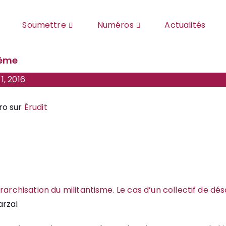
Soumettre
Numéros
Actualités
hème
1, 2016
ro sur
Érudit
érarchisation du militantisme. Le cas d’un collectif de dé
rzal