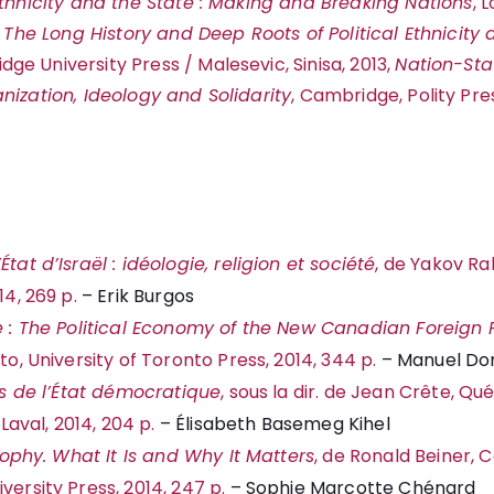
Ethnicity and the State : Making and Breaking Nations
, 
: The Long History and Deep Roots of Political Ethnicit
e University Press / Malesevic, Sinisa, 2013,
Nation-Sta
nization, Ideology and Solidarity
, Cambridge, Polity Pr
tat d’Israël : idéologie, religion et société
, de Yakov Ra
14, 269 p.
– Erik Burgos
e : The Political Economy of the New Canadian Foreign 
to, University of Toronto Press, 2014, 344 p.
– Manuel Dor
ts de l’État démocratique
, sous la dir. de Jean Crête, Q
 Laval, 2014, 204 p.
– Élisabeth Basemeg Kihel
osophy. What It Is and Why It Matters
, de Ronald Beiner, 
ersity Press, 2014, 247 p.
– Sophie Marcotte Chénard