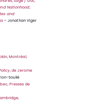
Londres, Sage / Gat,
y and Nationhood
,
tes and
ess
– Jonathan Viger
bkin, Montréal,
Policy
, de Jerome
ion-Soulié
uébec, Presses de
Cambridge,