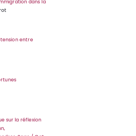
immigration dans la
rot
: tension entre
fortunes
e sur la réflexion
hn,