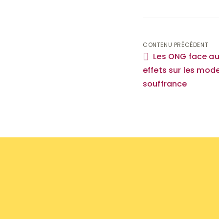
Navigati
CONTENU PRÉCÉDENT
Les ONG face aux
de
effets sur les mod
souffrance
l'article