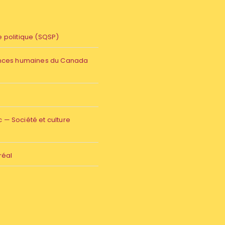
 politique (SQSP)
ences humaines du Canada
— Société et culture
réal