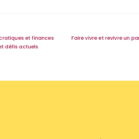
on
atiques et finances
Faire vivre et revivre un p
et défis actuels