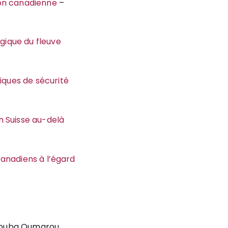
tion canadienne
–
ogique du fleuve
iques de sécurité
n Suisse au-delà
 canadiens à l’égard
Bouba Oumarou