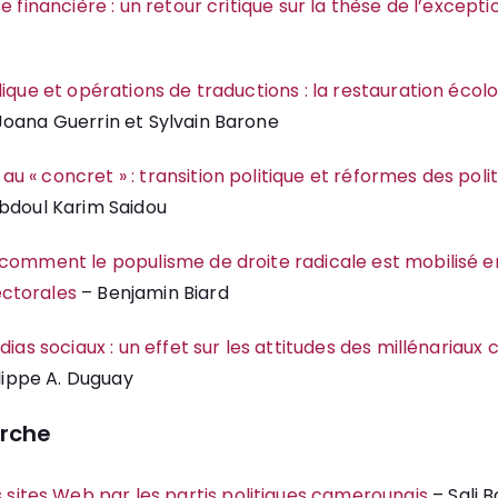
e financière : un retour critique sur la thèse de l’excep
lique et opérations de traductions : la restauration écol
oana Guerrin et Sylvain Barone
 « concret » : transition politique et réformes des polit
bdoul Karim Saidou
comment le populisme de droite radicale est mobilisé e
ctorales
– Benjamin Biard
dias sociaux : un effet sur les attitudes des millénariaux
lippe A. Duguay
erche
 sites Web par les partis politiques camerounais
– Sali 