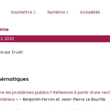
Soumettre
Numéros
Actualités
hème
2, 2020
ro sur
Érudit
thématiques
ire les problèmes publics ? Réflexions à partir d’une rec
intérieur »
– Benjamin Ferron et Jean-Pierre Le Bourhis