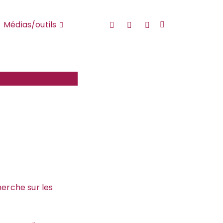
YouTube
Twitter
FaceBook
Médias/outils
herche sur les