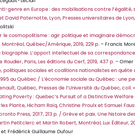
Legault-Leclair
-genre en Europe : des mobilisations contre l’égalité, so
 David Paternotte, Lyon, Presses universitaires de Lyon, 
litski
r le cosmopolitisme : agir politique et imaginaire démoc
, Montréal, Québec/Amérique, 2019, 229 p.
– Francis Mor
e biographie. L’apport intellectuel de sa correspondan
 Roudier, Paris, Les éditions du Cerf, 2019, 437 p.
– Omer 
 politiques sociales et coalitions nationalistes en quête 
995 au Québec / L’économie sociale au Québec : une per
nault, Québec, Presses de l’Université du Québec, coll. « P
ting Poverty : Quebec’s Pursuit of a Distinctive Welfare 
les Plante, Hicham Raïq, Christine Proulx et Samuel Fau
oronto Press, 2017, 213 p. / Grève et paix. Une histoire de
tin Petitclerc et Martin Robert, Montréal, Lux Éditeur, 20
et Frédérick Guillaume Dufour