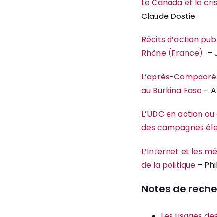
Le Canada et la cris
Claude Dostie
Récits d’action pub
Rhône (France)
– J
L’après-Compaoré au
au Burkina Faso
– A
L’UDC en action ou 
des campagnes éle
L’Internet et les mé
de la politique
– Phi
Notes de rech
Les usages des