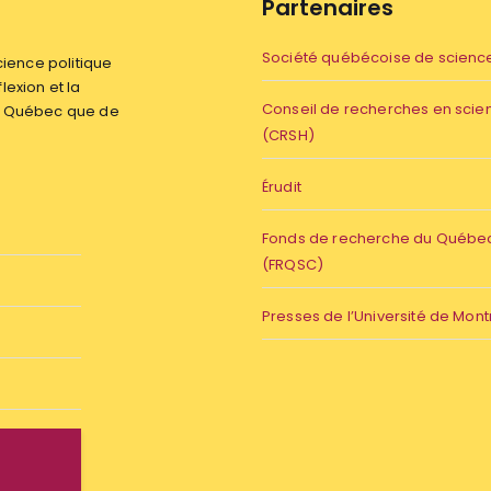
Partenaires
Société québécoise de science
ience politique
flexion et la
Conseil de recherches en sci
du Québec que de
(CRSH)
Érudit
Fonds de recherche du Québec 
(FRQSC)
Presses de l’Université de Mont