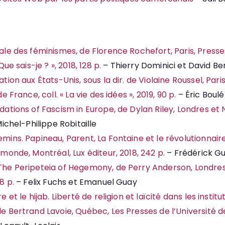
ale des féminismes, de Florence Rochefort, Paris, Presses
Que sais-je ? », 2018, 128 p.
– Thierry Dominici et David Be
tion aux États-Unis, sous la dir. de Violaine Roussel, Pari
e France, coll. « La vie des idées », 2019, 90 p.
– Éric Boul
dations of Fascism in Europe, de Dylan Riley, Londres et 
ichel-Philippe Robitaille
mins. Papineau, Parent, La Fontaine et le révolutionnair
amonde, Montréal, Lux éditeur, 2018, 242 p.
– Frédérick Gu
The Peripeteia of Hegemony, de Perry Anderson, Londres
8 p.
– Felix Fuchs et Emanuel Guay
e et le hijab. Liberté de religion et laïcité dans les instit
e Bertrand Lavoie, Québec, Les Presses de l’Université d