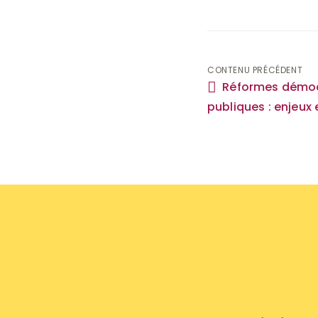
Navigati
CONTENU PRÉCÉDENT
Réformes démocr
de
publiques : enjeux 
l'article