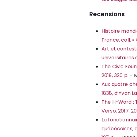
Recensions
Histoire mondi
France, coll. « 
Art et contesta
universitaires d
The Civic Foun
2019, 320 p.
– M
Aux quatre che
1838, d’Yvan L
The H-Word : 
Verso, 2017, 20
La fonctionnair
québécoises, d