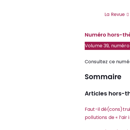
Site de la revue Politique et Sociétés
La Revue
JUIN 11, 2020
Numéro hors-t
Volume 39, numéro 
Consultez ce numé
Sommaire
Articles hors-
Faut-il dé(cons)tru
pollutions de « l’air 