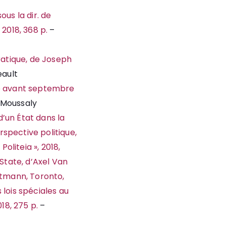
us la dir. de
2018, 368 p.
–
ratique, de Joseph
eault
ce avant septembre
Moussaly
d’un État dans la
spective politique,
oliteia », 2018,
State, d’Axel Van
stmann, Toronto,
s lois spéciales au
18, 275 p.
–