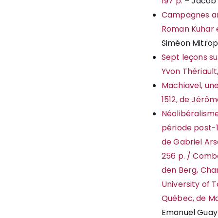
197 p.
– Jacob 
Campagnes anti
Roman Kuhar et
Siméon Mitropo
Sept leçons su
Yvon Thériault
Machiavel, un
1512, de Jérôme
Néolibéralisme,
période post-1
de Gabriel Arse
256 p. / Comba
den Berg, Char
University of T
Québec, de Mar
Emanuel Guay 