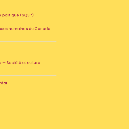
 politique (SQSP)
ences humaines du Canada
— Société et culture
réal